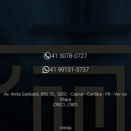
41 3078-0727
41 99131-3737
Av. Anita Garibaldi, 850, SL. 505C
- Cabral -
Curitiba
-
PR
-
Ver no
Mapa
CRECI J7801
Venda