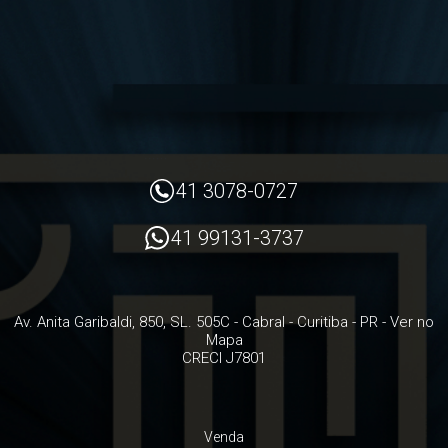
41 3078-0727
41 99131-3737
Av. Anita Garibaldi, 850, SL. 505C
- Cabral -
Curitiba
-
PR
-
Ver no
Mapa
CRECI J7801
Venda