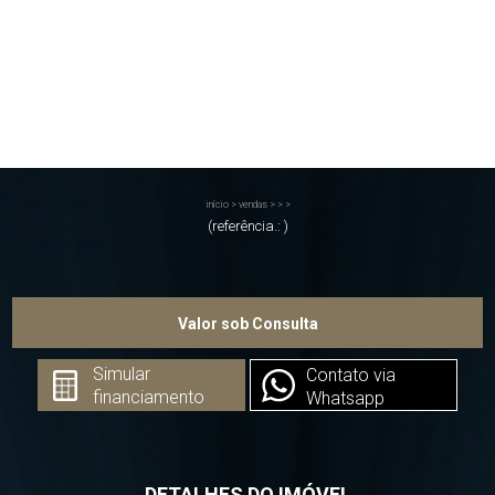
início
>
vendas
>
>
>
(referência.: )
Valor sob Consulta
Simular
Contato via
financiamento
Whatsapp
DETALHES DO IMÓVEL