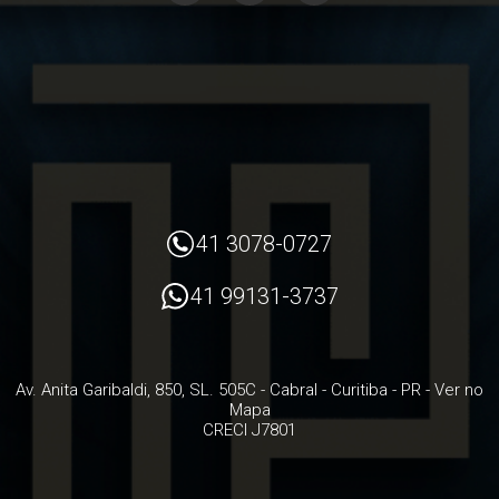
41 3078-0727
41 99131-3737
Av. Anita Garibaldi, 850, SL. 505C
- Cabral -
Curitiba
-
PR
-
Ver no
Mapa
CRECI J7801