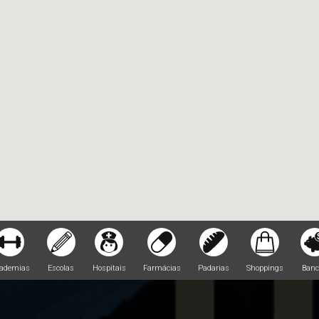
ademias
Escolas
Hospitais
Farmácias
Padarias
Shoppings
Banc