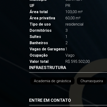
UF
PR
Área total
103,00 m²
Área privativa
60,00 m²
Tipo de uso
residencial
Dormitórios
3
Suítes
1
Banheiros
2
Vagas de Garagens
1
Ocupação
Vago
Valor total
R$ 595.502,00
INFRAESTRUTURA
Academia de ginástica
Churrasqueira
ENTRE EM CONTATO