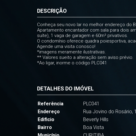
DESCRIÇÃO
Conheça seu novo lar no melhor endereço do Bo
Apartamento encantador com sala para dois amb
suíte), 1 vaga de garagem e 60m² privativos.
O condomínio oferece quadra poiesportiva, acade
Agende uma visita conosco!
*imagens meramente ilustrativas.
** Valores sueito a alteração sem aviso prévio.
*Ao ligar, inorme o código PLC041
DETALHES DO IMÓVEL
Referência
PLC041
Endereço
Rua Jovino do Rosário, 
Edificio
Beverly Hills
Bairro
Boa Vista
Município
CURITIBA