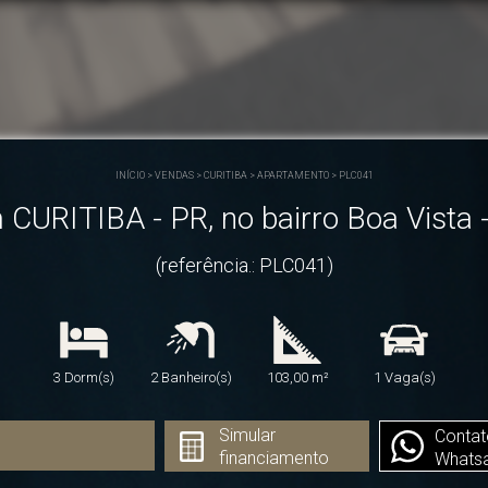
INÍCIO
>
VENDAS
>
CURITIBA
>
APARTAMENTO
>
PLC041
RITIBA - PR, no bairro Boa Vista -
(referência.: PLC041)
3 Dorm(s)
2 Banheiro(s)
103,00 m²
1 Vaga(s)
Simular
Contat
financiamento
Whats