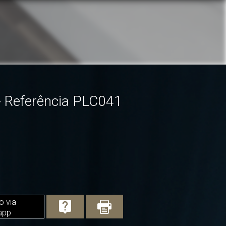
 Referência PLC041
o via
app