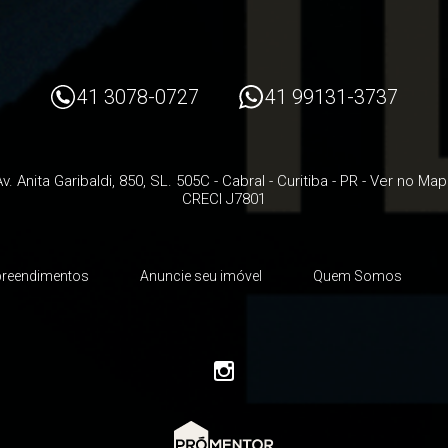
41 3078-0727
41 99131-3737
v. Anita Garibaldi, 850, SL. 505C
- Cabral -
Curitiba
-
PR
-
Ver no Map
CRECI J7801
reendimentos
Anuncie seu imóvel
Quem Somos