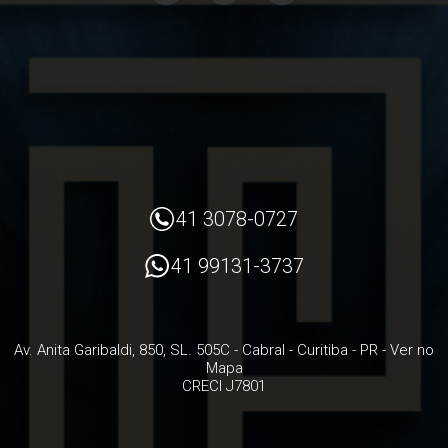
41 3078-0727
41 99131-3737
Av. Anita Garibaldi, 850, SL. 505C
- Cabral -
Curitiba
-
PR
-
Ver no
Mapa
CRECI J7801