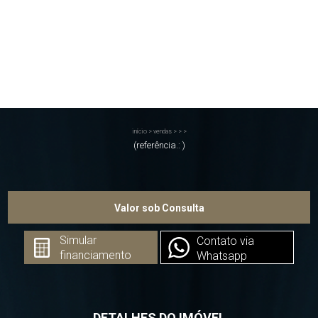
início
>
vendas
>
>
>
(referência.: )
Valor sob Consulta
Simular
Contato via
financiamento
Whatsapp
DETALHES DO IMÓVEL