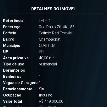
DETALHES DO IMÓVEL
Referência
LEO4.1
Endereço
Rua Paulo Ziliotto, 85
Edificio
Edifício Red Ecovile
Bairro
Champagnat
Município
CURITIBA
UF
PR
Área privativa
40,00 m²
Tipo de uso
residencial
Dormitórios
1
Banheiros
1
Vagas de Garagens
1
Estacionamento
Sim
Ocupação
Inquilino
Valor total
R$ 449.000,00