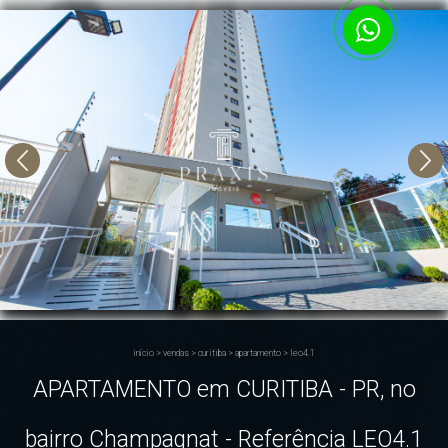
início
>
vendas
>
curitiba
>
apartamento
>
leo4.1
APARTAMENTO em CURITIBA - PR, no
bairro Champagnat - Referência LEO4.1