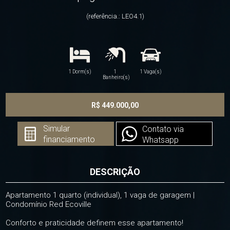
(referência.: LEO4.1)
1 Dorm(s)
1
1 Vaga(s)
Banheiro(s)
R$ 449.000,00
Simular
Contato via
financiamento
Whatsapp
DESCRIÇÃO
Apartamento 1 quarto (individual), 1 vaga de garagem |
Condomínio Red Ecoville
Conforto e praticidade definem esse apartamento!