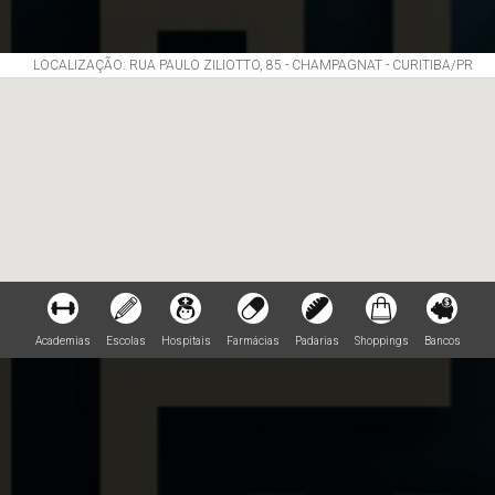
LOCALIZAÇÃO: RUA PAULO ZILIOTTO, 85 - CHAMPAGNAT - CURITIBA/PR
Academias
Escolas
Hospitais
Farmácias
Padarias
Shoppings
Bancos