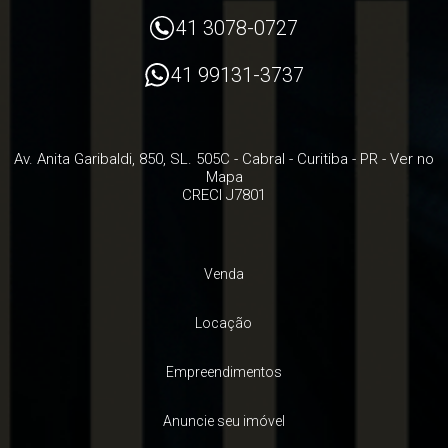
41 3078-0727
41 99131-3737
Av. Anita Garibaldi, 850, SL. 505C
- Cabral -
Curitiba
-
PR
-
Ver no
Mapa
CRECI J7801
Venda
Locação
Empreendimentos
Anuncie seu imóvel