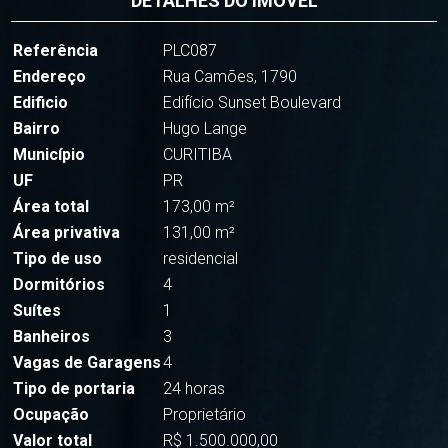
DETALHES DO IMÓVEL
Referência
PLC087
Endereço
Rua Camões, 1790
Edificio
Edifício Sunset Boulevard
Bairro
Hugo Lange
Município
CURITIBA
UF
PR
Área total
173,00 m²
Área privativa
131,00 m²
Tipo de uso
residencial
Dormitórios
4
Suítes
1
Banheiros
3
Vagas de Garagens
4
Tipo de portaria
24 horas
Ocupação
Proprietário
Valor total
R$ 1.500.000,00