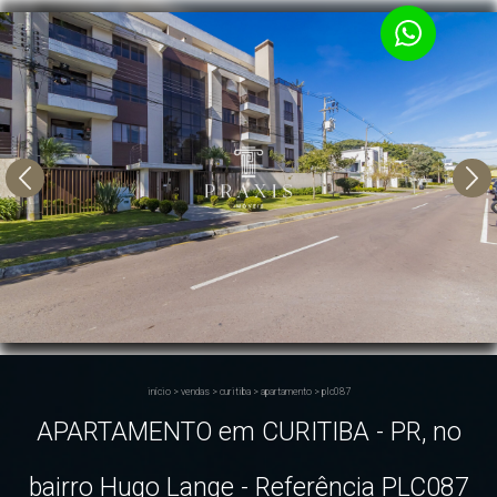
início
>
vendas
>
curitiba
>
apartamento
>
plc087
APARTAMENTO em CURITIBA - PR, no
bairro Hugo Lange - Referência PLC087