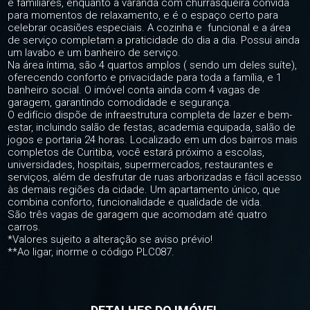
e familiares, enquanto a varanda com churrasqueira convida
para momentos de relaxamento, e é o espaço certo para
celebrar ocasiões especiais. A cozinha e funcional e a área
de serviço completam a praticidade do dia a dia. Possui ainda
um lavabo e um banheiro de serviço.
Na área íntima, são 4 quartos amplos ( sendo um deles suíte),
oferecendo conforto e privacidade para toda a família, e 1
banheiro social. O imóvel conta ainda com 4 vagas de
garagem, garantindo comodidade e segurança.
O edifício dispõe de infraestrutura completa de lazer e bem-
estar, incluindo salão de festas, academia equipada, salão de
jogos e portaria 24 horas. Localizado em um dos bairros mais
completos de Curitiba, você estará próximo a escolas,
universidades, hospitais, supermercados, restaurantes e
serviços, além de desfrutar de ruas arborizadas e fácil acesso
às demais regiões da cidade. Um apartamento único, que
combina conforto, funcionalidade e qualidade de vida.
São três vagas de garagem que acomodam até quatro
carros.
*Valores sujeito a alteração se aviso prévio!
**Ao ligar, inorme o código PLC087.