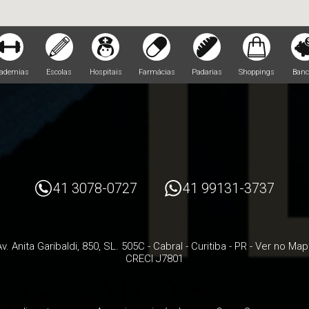
ademias
Escolas
Hospitais
Farmácias
Padarias
Shoppings
Banc
41 3078-0727
41 99131-3737
v. Anita Garibaldi, 850, SL. 505C
- Cabral -
Curitiba
-
PR
-
Ver no Map
CRECI J7801