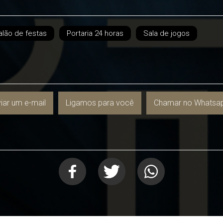
alão de festas
Portaria 24 horas
Sala de jogos
iar um e-mail
Ligamos para você
Chamar no Whatsa