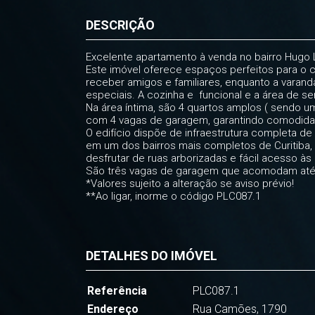
DESCRIÇÃO
Excelente apartamento à venda no bairro Hugo L
Este imóvel oferece espaços perfeitos para o co
receber amigos e familiares, enquanto a varan
especiais. A cozinha e funcional e a área de se
Na área íntima, são 4 quartos amplos ( sendo um
com 4 vagas de garagem, garantindo comodida
O edifício dispõe de infraestrutura completa de
em um dos bairros mais completos de Curitiba, 
desfrutar de ruas arborizadas e fácil acesso à
São três vagas de garagem que acomodam até 
*Valores sujeito a alteração se aviso prévio!
**Ao ligar, inorme o código PLC087.1
DETALHES DO IMÓVEL
Referência
PLC087.1
Endereço
Rua Camões, 1790