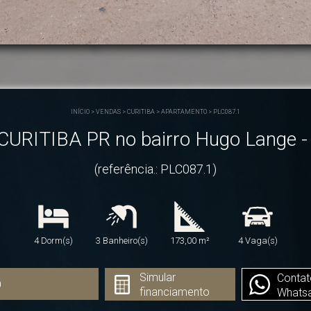
INÍCIO
>
VENDAS
>
CURITIBA
>
APARTAMENTO
>
PLC087.1
ITIBA PR no bairro Hugo Lange - 
(referência.: PLC087.1)
4 Dorm(s)
3 Banheiro(s)
173,00 m²
4 Vaga(s)
Simular
Contat
0
financiamento
Whats