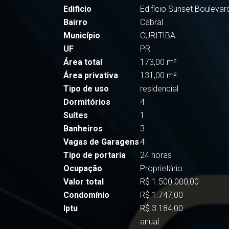
Edificio
Edifício Sunset Boulevar
Bairro
Cabral
Município
CURITIBA
UF
PR
Área total
173,00 m²
Área privativa
131,00 m²
Tipo de uso
residencial
Dormitórios
4
Suítes
1
Banheiros
3
Vagas de Garagens
4
Tipo de portaria
24 horas
Ocupação
Proprietário
Valor total
R$ 1.500.000,00
Condomínio
R$ 1.747,00
Iptu
R$ 3.184,00
anual