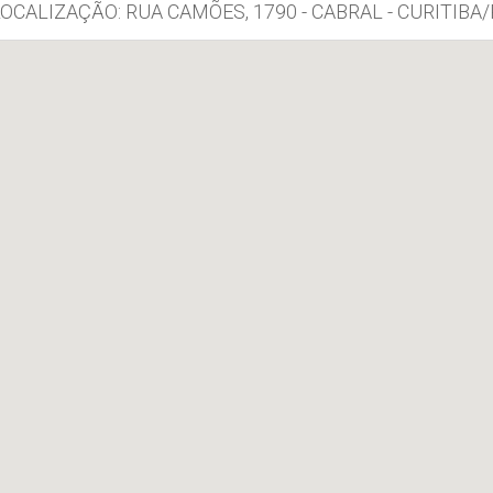
OCALIZAÇÃO: RUA CAMÕES, 1790 - CABRAL - CURITIBA