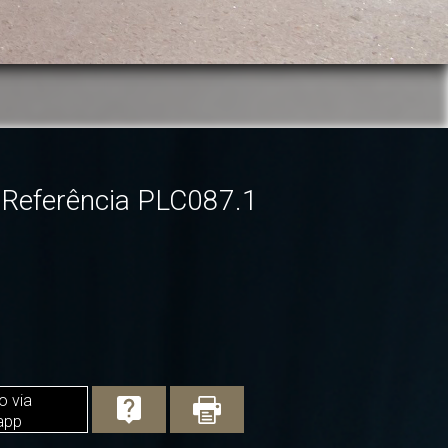
Referência PLC087.1
o via
app