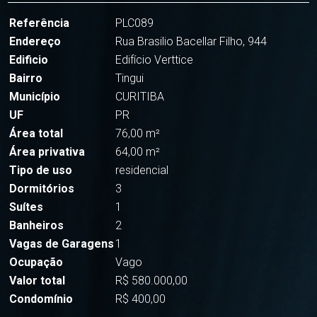
Referência
PLC089
Endereço
Rua Brasilio Bacellar Filho, 944
Edificio
Edifício Verttice
Bairro
Tingui
Município
CURITIBA
UF
PR
Área total
76,00 m²
Área privativa
64,00 m²
Tipo de uso
residencial
Dormitórios
3
Suítes
1
Banheiros
2
Vagas de Garagens
1
Ocupação
Vago
Valor total
R$ 580.000,00
Condomínio
R$ 400,00