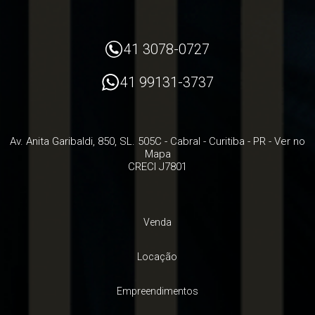
41 3078-0727
41 99131-3737
Av. Anita Garibaldi, 850, SL. 505C
- Cabral -
Curitiba
-
PR
-
Ver no
Mapa
CRECI J7801
Venda
Locação
Empreendimentos