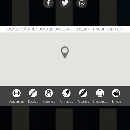
LOCALIZAÇÃO: RUA BRASILIO BACELLAR FILHO, 944 - TINGUI - CURITIBA/PR
Academias
Escolas
Hospitais
Farmácias
Padarias
Shoppings
Bancos