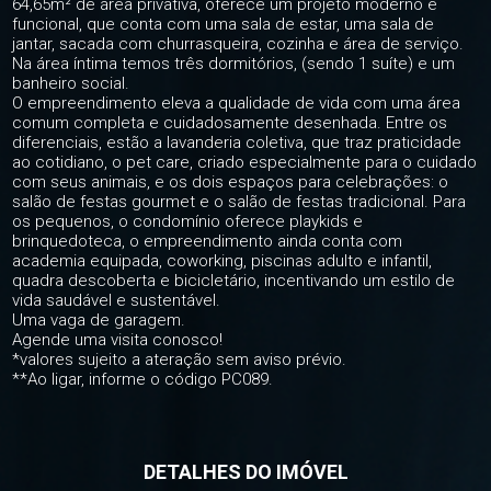
64,65m² de área privativa, oferece um projeto moderno e
funcional, que conta com uma sala de estar, uma sala de
jantar, sacada com churrasqueira, cozinha e área de serviço.
Na área íntima temos três dormitórios, (sendo 1 suíte) e um
banheiro social.
O empreendimento eleva a qualidade de vida com uma área
comum completa e cuidadosamente desenhada. Entre os
diferenciais, estão a lavanderia coletiva, que traz praticidade
ao cotidiano, o pet care, criado especialmente para o cuidado
com seus animais, e os dois espaços para celebrações: o
salão de festas gourmet e o salão de festas tradicional. Para
os pequenos, o condomínio oferece playkids e
brinquedoteca, o empreendimento ainda conta com
academia equipada, coworking, piscinas adulto e infantil,
quadra descoberta e bicicletário, incentivando um estilo de
vida saudável e sustentável.
Uma vaga de garagem.
Agende uma visita conosco!
*valores sujeito a ateração sem aviso prévio.
**Ao ligar, informe o código PC089.
DETALHES DO IMÓVEL