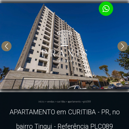
início
>
vendas
>
curitiba
>
apartamento
>
plc089
APARTAMENTO em CURITIBA - PR, no
bairro Tingui - Referência PLC089