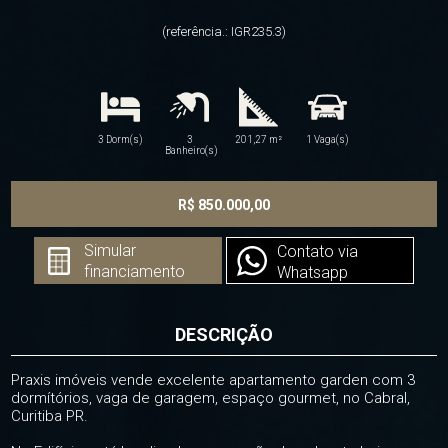
(referência.: IGR235.3)
3 Dorm(s)
3
201,27 m²
1 Vaga(s)
Banheiro(s)
R$ 850.000,00
Simular
Contato via
financiamento
Whatsapp
DESCRIÇÃO
Praxis imóveis vende excelente apartamento garden com 3
dormítórios, vaga de garagem, espaço gourmet, no Cabral,
Curitiba PR.