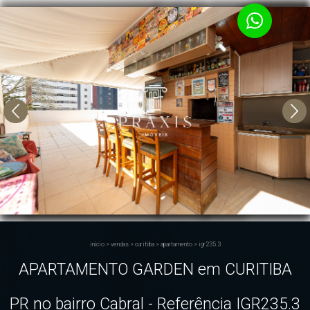
início
>
vendas
>
curitiba
>
apartamento
>
igr235.3
APARTAMENTO GARDEN em CURITIBA
PR no bairro Cabral - Referência IGR235.3