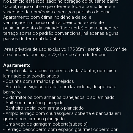
No Edifício está localizado no coração do pulsante bairro
Cabral, região nobre que oferece toda a comodidade e
variedade de comércios e serviços pertinho de casa.
Apartamento com ótima incidência de sol e
ventilação/iluminação natural devido ao excelente
posicionamento da unidade(face norte) e um espaço de
terraço acima do padrão convencional, há apenas alguns
passos do terminal do Cabral.
Área privativa de uso exclusivo 175,35m², sendo 102,63m² de
área coberta por laje, e 72,71m² de área de terraço.
Apartamento
- Ampla sala para dois ambientes Estar/Jantar, com piso
laminado e ar condicionado
- Cozinha com armários planejados
- Área de serviço separada, com lavanderia, despensa e
banheiro
- 2 dormitórios com armários planejados, piso laminado
- Suíte com armário planejado
- Banheiro social com armário planejado
- Amplo terraço com churrasqueira coberta e bancada em
granito com armário planejado
- Uma vaga de garagem coberta(subsolo).
- Terraço descoberto com espaço gourmet coberto por