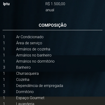
Iptu
R$ 1.500,00
anual
COMPOSIÇÃO
1
Ar Condicionado
1
Área de serviço
1
Armários de cozinha
1
Armários no banheiro
1
Armários no dormitório
3
Banheiro
1
Churrasqueira
1
Cozinha
1
Dependência de empregada
3
Dormitório
1
Espaço Gourmet
1
Lavanderia