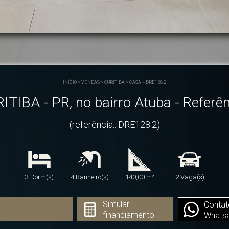
INÍCIO
>
VENDAS
>
CURITIBA
>
CASA
>
DRE128.2
TIBA - PR, no bairro Atuba - Referê
(referência.: DRE128.2)
3 Dorm(s)
4 Banheiro(s)
140,00 m²
2 Vaga(s)
Simular
Contat
financiamento
Whats