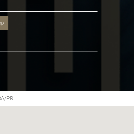
pp
BA/PR