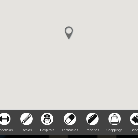
ademias
Escolas
Hospitais
Farmácias
Padarias
Shoppings
Banc