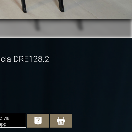
ncia DRE128.2
o via
app