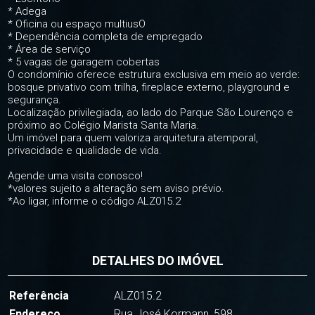
* Adega
* Oficina ou espaço multiusO
* Dependência completa de empregado
* Área de serviço
* 5 vagas de garagem cobertas
O condomínio oferece estrutura exclusiva em meio ao verde:
bosque privativo com trilha, fireplace externo, playground e
segurança.
Localização privilegiada, ao lado do Parque São Lourenço e
próximo ao Colégio Marista Santa Maria.
Um imóvel para quem valoriza arquitetura atemporal,
privacidade e qualidade de vida.
Agende uma visita conosco!
*valores sujeito a alteração sem aviso prévio.
*Ao ligar, informe o código ALZ015.2
DETALHES DO IMÓVEL
Referência
ALZ015.2
Endereço
Rua José Kormann, 598