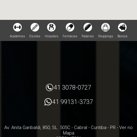
Academias
Escolas
Hospitais
Farmácias
Padarias
Shoppings
Bancos
41 3078-0727
41 99131-3737
Av. Anita Garibaldi, 850, SL. 505C
- Cabral -
Curitiba
-
PR
-
Ver no
Mapa