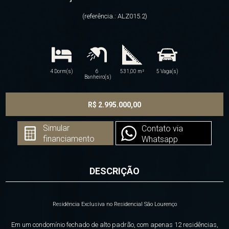
(referência.: ALZ015.2)
4 Dorm(s)
6
531,00 m²
5 Vaga(s)
Banheiro(s)
R$ 2.995.000,00
Simular
Contato via
financiamento
Whatsapp
DESCRIÇÃO
Residência Exclusiva no Residencial São Lourenço
Em um condomínio fechado de alto padrão, com apenas 12 residências,