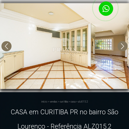
início
>
vendas
>
curitiba
>
casa
>
alz015.2
CASA em CURITIBA PR no bairro São
Lourenço - Referência ALZ015.2