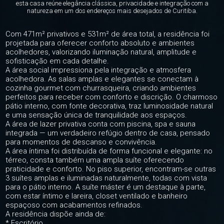
esta casa reúne elegância clássica, privacidade e integração com a
natureza em um dos endereços mais desejados de Curitiba.
Com 471m² privativos e 531m² de área total, a residência foi
projetada para oferecer conforto absoluto e ambientes
acolhedores, valorizando iluminação natural, amplitude e
sofisticação em cada detalhe.
A área social impressiona pela integração e atmosfera
acolhedora. As salas amplas e elegantes se conectam à
cozinha gourmet com churrasqueira, criando ambientes
perfeitos para receber com conforto e discrição. O charmoso
pátio interno, com fonte decorativa, traz luminosidade natural
e uma sensação única de tranquilidade aos espaços.
A área de lazer privativa conta com piscina, spa e sauna
integrada — um verdadeiro refúgio dentro de casa, pensado
para momentos de descanso e convivência.
A área íntima foi distribuída de forma funcional e elegante: no
térreo, consta também uma ampla suíte oferecendo
praticidade e conforto. No piso superior, encontram-se outras
3 suítes amplas e iluminadas naturalmente, todas com vista
para o pátio interno. A suíte máster é um destaque à parte,
com estar íntimo e lareira, closet ventilado e banheiro
espaçoso com acabamentos refinados.
A residência dispõe ainda de:
* Escritório