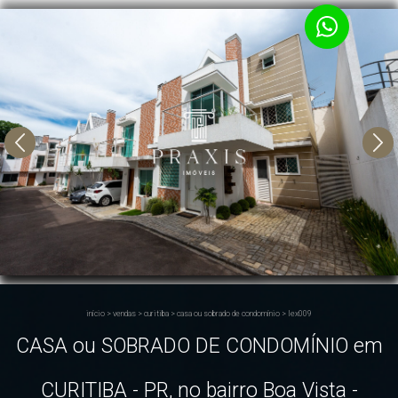
início
>
vendas
>
curitiba
>
casa ou sobrado de condomínio
>
lex009
CASA ou SOBRADO DE CONDOMÍNIO em
CURITIBA - PR, no bairro Boa Vista -