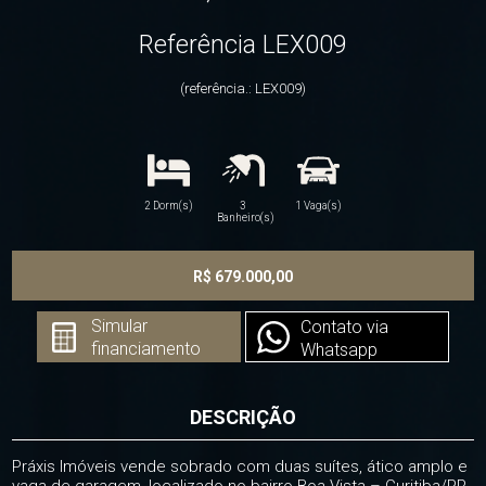
Referência LEX009
(referência.: LEX009)
2 Dorm(s)
3
1 Vaga(s)
Banheiro(s)
R$ 679.000,00
Simular
Contato via
financiamento
Whatsapp
DESCRIÇÃO
Práxis Imóveis vende sobrado com duas suítes, ático amplo e