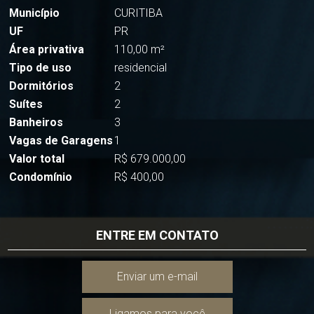
Município
CURITIBA
UF
PR
Área privativa
110,00 m²
Tipo de uso
residencial
Dormitórios
2
Suítes
2
Banheiros
3
Vagas de Garagens
1
Valor total
R$ 679.000,00
Condomínio
R$ 400,00
ENTRE EM CONTATO
Enviar um e-mail
Ligamos para você