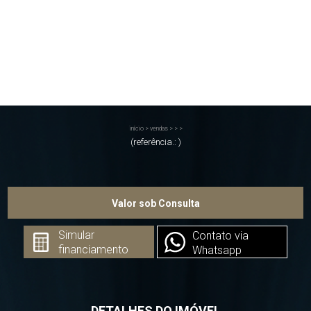
início
>
vendas
>
>
>
(referência.: )
Valor sob Consulta
Simular
Contato via
financiamento
Whatsapp
DETALHES DO IMÓVEL