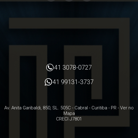
41 3078-0727
41 99131-3737
Av. Anita Garibaldi, 850, SL. 505C
- Cabral -
Curitiba
-
PR
-
Ver no
Mapa
CRECI J7801