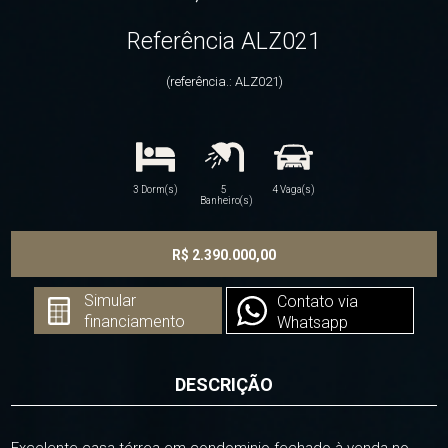
Referência ALZ021
(referência.: ALZ021)
3 Dorm(s)
5
4 Vaga(s)
Banheiro(s)
R$ 2.390.000,00
Simular
Contato via
financiamento
Whatsapp
DESCRIÇÃO