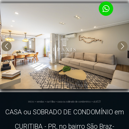
início
>
vendas
>
curitiba
>
casa ou sobrado de condomínio
>
alz021
CASA ou SOBRADO DE CONDOMÍNIO em
CURITIBA - PR, no bairro São Braz-