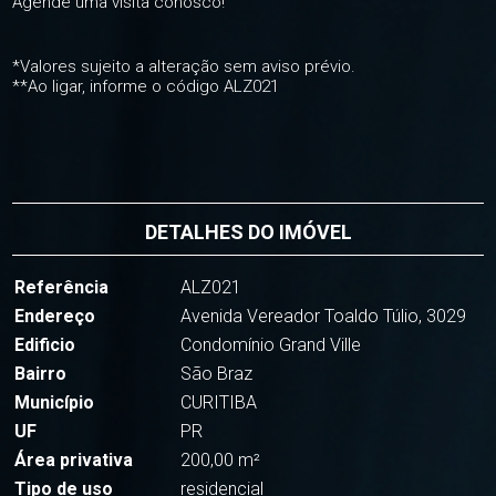
Agende uma visita conosco!
*Valores sujeito a alteração sem aviso prévio.
**Ao ligar, informe o código ALZ021
DETALHES DO IMÓVEL
Referência
ALZ021
Endereço
Avenida Vereador Toaldo Túlio, 3029
Edificio
Condomínio Grand Ville
Bairro
São Braz
Município
CURITIBA
UF
PR
Área privativa
200,00 m²
Tipo de uso
residencial