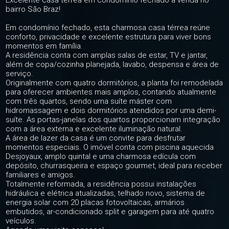
Excelente casa térrea em condominio fechado à venda no
bairro São Braz!
Em condomínio fechado, esta charmosa casa térrea reúne
conforto, privacidade e excelente estrutura para viver bons
momentos em família.
A residência conta com amplas salas de estar, TV e jantar,
além de copa/cozinha planejada, lavabo, despensa e área de
serviço.
Originalmente com quatro dormitórios, a planta foi remodelada
para oferecer ambientes mais amplos, contando atualmente
com três quartos, sendo uma suíte máster com
hidromassagem e dois dormitórios atendidos por uma demi-
suíte. As portas-janelas dos quartos proporcionam integração
com a área externa e excelente iluminação natural.
A área de lazer da casa é um convite para desfrutar
momentos especiais. O imóvel conta com piscina aquecida
Desjoyaux, amplo quintal e uma charmosa edícula com
depósito, churrasqueira e espaço gourmet, ideal para receber
familiares e amigos.
Totalmente reformada, a residência possui instalações
hidráulica e elétrica atualizadas, telhado novo, sistema de
energia solar com 20 placas fotovoltaicas, armários
embutidos, ar-condicionado split e garagem para até quatro
veículos.