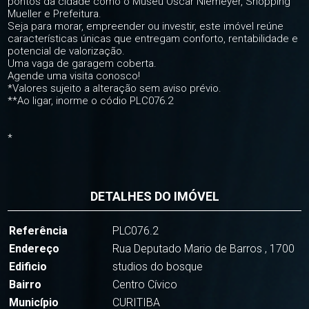
pontos da cidade como o Museu Oscar Niemeyer, Shopping
Mueller e Prefeitura.
Seja para morar, empreender ou investir, este imóvel reúne
características únicas que entregam conforto, rentabilidade e
potencial de valorização.
Uma vaga de garagem coberta.
Agende uma visita conosco!
*Valores sujeito a alteração sem aviso prévio.
**Ao ligar, inorme o códio PLC076.2
*
DETALHES DO IMÓVEL
Referência
PLC076.2
Endereço
Rua Deputado Mario de Barros , 1700
Edificio
studios do bosque
Bairro
Centro Cívico
Município
CURITIBA