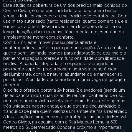
no Centro Cívico!
Este studio na cobertura de um dos prédios mais icônicos do
Centro Cívico, é uma oportunidade rara para quem busca
versatilidade, privacidade e uma localização estratégica. Com
uso misto autorizado (tanto residencial quanto comercial), ele
é ideal para quem deseja investir em locações de curta ou
longa duração, abrir um consultório, montar um escritório ou
simplesmente morar com conforto.
Com 65 m², este imóvel possui planta aberta e
contemporânea, perfeita para personalização. A sala ampla, o
quarto bem iluminado, pontos para adaptação da cozinha e o
banheiro espaçoso oferecem funcionalidade com liberdade
criativa. A sacada integrada e o espaço envidraçado no
pavimento superior proporcionam uma vista panorâmica
deslumbrante, com luz natural abundante do amanhecer ao
pôr do sol. A unidade conta ainda com uma vaga de garagem
coberta.
O edifício oferece portaria 24 horas, 2 elevadores (sendo um
deles panorâmico), duas salas de reunião, banheiros de uso
comum e uma cozinha coletiva de apoio. E mais: são apenas
três unidades neeste andar, o que garante exclusividade e
tranquilidade para quem valoriza um ambiente mais reservado.
A localização é simplesmente estratégica: ao lado do Festval
Centro Cívico, na esquina com a Rua Mateus Leme, a 500
metros do Supermercado Condor e próximo a importantes