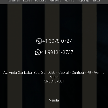
Academias
Escolas
Hospitais
Farmácias
Padarias
Shoppings
Bancos
41 3078-0727
41 99131-3737
Av. Anita Garibaldi, 850, SL. 505C
- Cabral -
Curitiba
-
PR
-
Ver no
Mapa
CRECI J7801
Venda