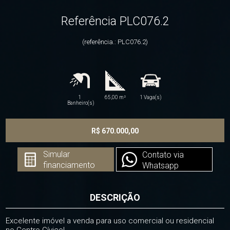
Referência PLC076.2
(referência.: PLC076.2)
1
65,00 m²
1 Vaga(s)
Banheiro(s)
R$ 670.000,00
Simular
Contato via
financiamento
Whatsapp
DESCRIÇÃO
Excelente imóvel a venda para uso comercial ou residencial