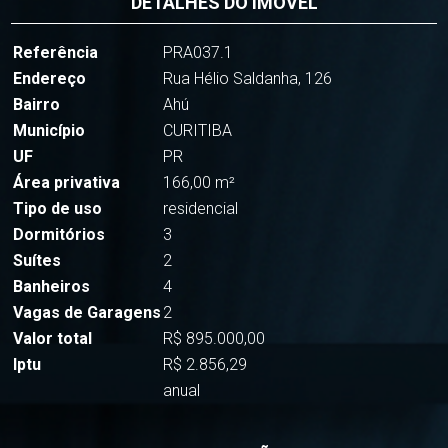
DETALHES DO IMÓVEL
Referência
PRA037.1
Endereço
Rua Hélio Saldanha, 126
Bairro
Ahú
Município
CURITIBA
UF
PR
Área privativa
166,00 m²
Tipo de uso
residencial
Dormitórios
3
Suítes
2
Banheiros
4
Vagas de Garagens
2
Valor total
R$ 895.000,00
Iptu
R$ 2.856,29
anual