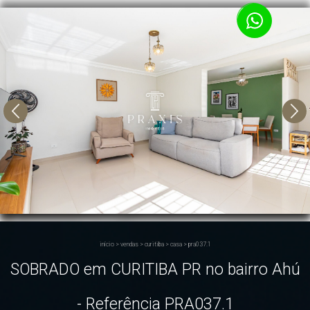
início
>
vendas
>
curitiba
>
casa
>
pra037.1
SOBRADO em CURITIBA PR no bairro Ahú
- Referência PRA037.1