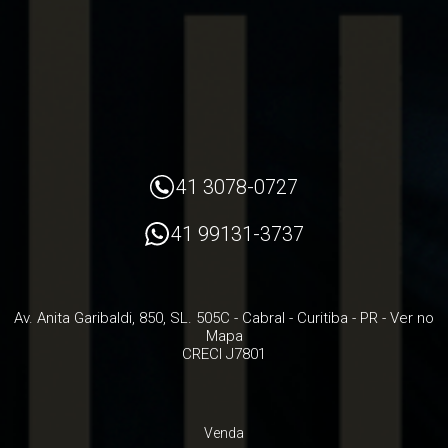
41 3078-0727
41 99131-3737
Av. Anita Garibaldi, 850, SL. 505C
- Cabral -
Curitiba
-
PR
-
Ver no
Mapa
CRECI J7801
Venda