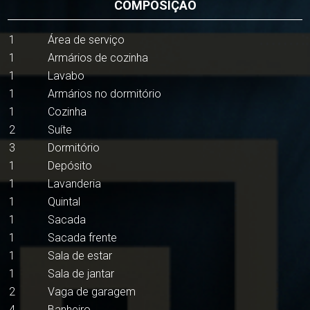
COMPOSIÇÃO
1
Área de serviço
1
Armários de cozinha
1
Lavabo
1
Armários no dormitório
1
Cozinha
2
Suíte
3
Dormitório
1
Depósito
1
Lavanderia
1
Quintal
1
Sacada
1
Sacada frente
1
Sala de estar
1
Sala de jantar
2
Vaga de garagem
4
Banheiro