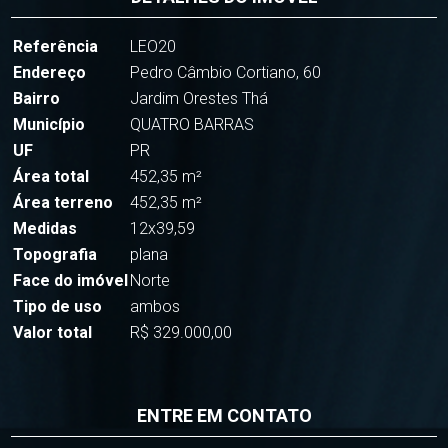
Referência
LEO20
Endereço
Pedro Câmbio Cortiano, 60
Bairro
Jardim Orestes Thá
Município
QUATRO BARRAS
UF
PR
Área total
452,35 m²
Área terreno
452,35 m²
Medidas
12x39,59
Topografia
plana
Face do imóvel
Norte
Tipo de uso
ambos
Valor total
R$ 329.000,00
ENTRE EM CONTATO