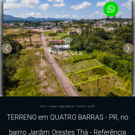
início
>
vendas
>
quatro barras
>
terreno
>
leo20
TERRENO em QUATRO BARRAS - PR, no
bairro Jardim Orestes Thá - Referência