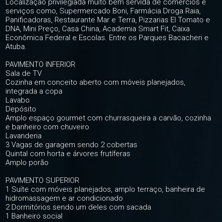
Localização privilegiada muito bem servida de comércios e
serviços como, Supermercado Boni, Farmácia Droga Raia,
Panificadoras, Restaurante Mar e Terra, Pizzarias El Tomato e
DNA, Mini Preço, Casa China, Academia Smart Fit, Caixa
Econômica Federal e Escolas. Entre os Parques Bacacheri e
Atuba.
PAVIMENTO INFERIOR
Sala de TV
Cozinha em conceito aberto com móveis planejados,
integrada a copa
Lavabo
Depósito
Amplo espaço gourmet com churrasqueira a carvão, cozinha
e banheiro com chuveiro
Lavanderia
3 Vagas de garagem sendo 2 cobertas
Quintal com horta e árvores frutíferas
Amplo porão
PAVIMENTO SUPERIOR
1 Suíte com móveis planejados, amplo terraço, banheira de
hidromassagem e ar condicionado
2 Dormitórios sendo um deles com sacada
1 Banheiro social