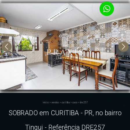
início
>
vendas
>
curitiba
>
casa
>
dre257
SOBRADO em CURITIBA - PR, no bairro
Tingui - Referência DRE257