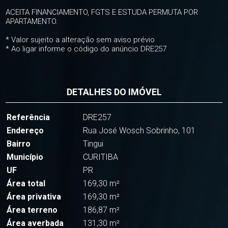
ACEITA FINANCIAMENTO, FGTS E ESTUDA PERMUTA POR
APARTAMENTO.
* Valor sujeito a alteração sem aviso prévio
* Ao ligar informe o código do anúncio DRE257
DETALHES DO IMÓVEL
Referência
DRE257
Endereço
Rua José Wosch Sobrinho, 101
Bairro
Tingui
Município
CURITIBA
UF
PR
Área total
169,30 m²
Área privativa
169,30 m²
Área terreno
186,87 m²
Área averbada
131,30 m²