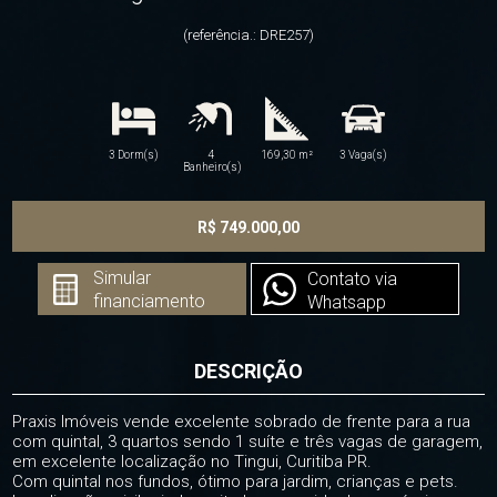
(referência.: DRE257)
3 Dorm(s)
4
169,30 m²
3 Vaga(s)
Banheiro(s)
R$ 749.000,00
Simular
Contato via
financiamento
Whatsapp
DESCRIÇÃO
Praxis Imóveis vende excelente sobrado de frente para a rua
com quintal, 3 quartos sendo 1 suíte e três vagas de garagem,
em excelente localização no Tingui, Curitiba PR.
Com quintal nos fundos, ótimo para jardim, crianças e pets.